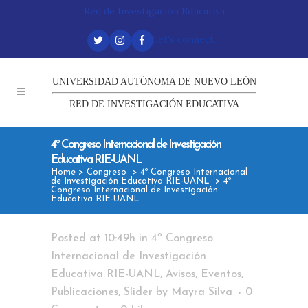
Red de Investigación Educativa
Let's connect.
UNIVERSIDAD AUTÓNOMA DE NUEVO LEÓN
RED DE INVESTIGACIÓN EDUCATIVA
4º Congreso Internacional de Investigación
Educativa RIE-UANL
Home
>
Congreso
>
4º Congreso Internacional
de Investigación Educativa RIE-UANL
>
4º
Congreso Internacional de Investigación
Educativa RIE-UANL
Posted at 10:49h
in
4º Congreso
Internacional de Investigación
Educativa RIE-UANL
,
Avisos
,
Eventos
,
Publicaciones
,
Slider
by
Mayra Silva
0