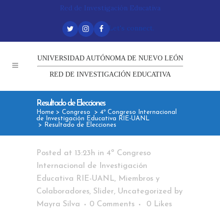
Red de Investigación Educativa
Let's connect.
UNIVERSIDAD AUTÓNOMA DE NUEVO LEÓN
RED DE INVESTIGACIÓN EDUCATIVA
Resultado de Elecciones
Home
>
Congreso
>
4º Congreso Internacional
de Investigación Educativa RIE-UANL
>
Resultado de Elecciones
Posted at 13:23h
in
4º Congreso
Internacional de Investigación
Educativa RIE-UANL
,
Miembros y
Colaboradores
,
Slider
,
Uncategorized
by
Mayra Silva
0 Comments
0
Likes